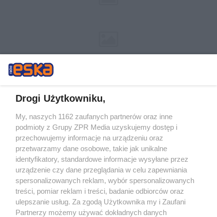
Drogi Użytkowniku,
My, naszych 1162 zaufanych partnerów oraz inne
Żaden utwór zamieszczony w serwisie nie może być powielany i
podmioty z Grupy ZPR Media uzyskujemy dostęp i
rozpowszechniany lub dalej rozpowszechniany w jakikolwiek sposób (w
tym także elektroniczny lub mechaniczny) na jakimkolwiek polu
przechowujemy informacje na urządzeniu oraz
eksploatacji w jakiejkolwiek formie, włącznie z umieszczaniem w
przetwarzamy dane osobowe, takie jak unikalne
Internecie bez pisemnej zgody właściciela praw. Jakiekolwiek użycie lub
identyfikatory, standardowe informacje wysyłane przez
wykorzystanie utworów w całości lub w części z naruszeniem prawa,
tzn. bez właściwej zgody, jest zabronione pod groźbą kary i może być
urządzenie czy dane przeglądania w celu zapewniania
ścigane prawnie.
spersonalizowanych reklam, wybór spersonalizowanych
treści, pomiar reklam i treści, badanie odbiorców oraz
ulepszanie usług. Za zgodą Użytkownika my i Zaufani
Partnerzy możemy używać dokładnych danych