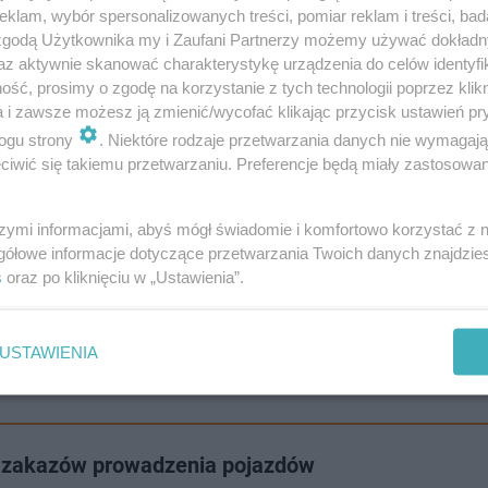
3 30 lub skorzystać z platformy CERT, która służy do zg
klam, wybór spersonalizowanych treści, pomiar reklam i treści, bad
ństwa.
 zgodą Użytkownika my i Zaufani Partnerzy możemy używać dokład
az aktywnie skanować charakterystykę urządzenia do celów identyfi
ść, prosimy o zgodę na korzystanie z tych technologii poprzez klikn
a i zawsze możesz ją zmienić/wycofać klikając przycisk ustawień pr
ogu strony
. Niektóre rodzaje przetwarzania danych nie wymagaj
iwić się takiemu przetwarzaniu. Preferencje będą miały zastosowanie
szymi informacjami, abyś mógł świadomie i komfortowo korzystać z
gółowe informacje dotyczące przetwarzania Twoich danych znajdzi
s
oraz po kliknięciu w „Ustawienia”.
USTAWIENIA
h zakazów prowadzenia pojazdów