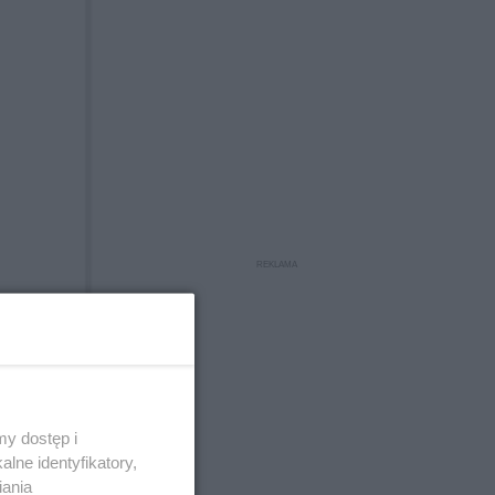
y dostęp i
lne identyfikatory,
iania