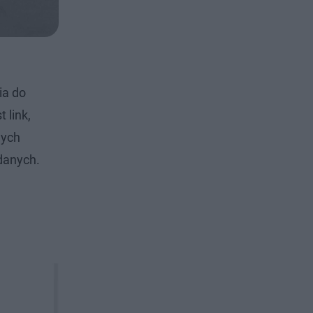
ia do
 link,
nych
danych.