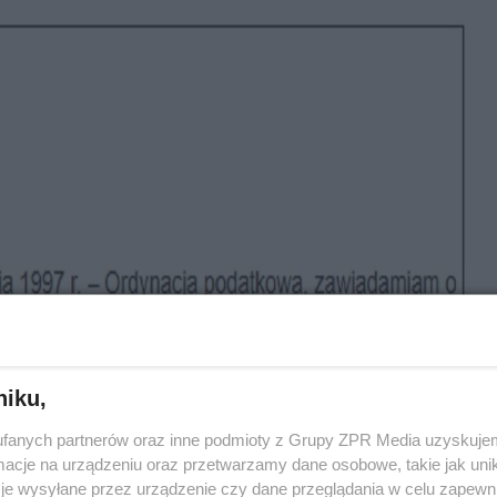
niku,
fanych partnerów oraz inne podmioty z Grupy ZPR Media uzyskujem
cje na urządzeniu oraz przetwarzamy dane osobowe, takie jak unika
je wysyłane przez urządzenie czy dane przeglądania w celu zapewn