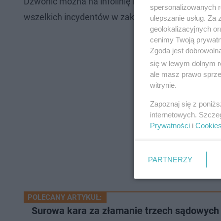
Dzwonić można na infolinię KAS na numer: 22 330 0
spersonalizowanych re
wszelkich incydentów w zakresie cyberbezpiecze
ulepszanie usług. Za
geolokalizacyjnych or
cenimy Twoją prywatno
Zgoda jest dobrowoln
się w lewym dolnym r
ale masz prawo sprzec
witrynie.
Zapoznaj się z poniż
internetowych. Szcze
Prywatności
i
Cookie
PARTNERZY
POLECANY ARTYKUŁ:
Surowa kara za złamanie trzech sądowyc