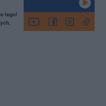
e tego!
wych,