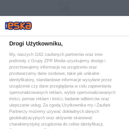
Drogi Użytkowniku,
My, naszych 1162 zaufanych partnerów oraz inne
Żaden utwór zamieszczony w serwisie nie może być powielany i
podmioty z Grupy ZPR Media uzyskujemy dostęp i
rozpowszechniany lub dalej rozpowszechniany w jakikolwiek sposób (w
tym także elektroniczny lub mechaniczny) na jakimkolwiek polu
przechowujemy informacje na urządzeniu oraz
eksploatacji w jakiejkolwiek formie, włącznie z umieszczaniem w Internecie
przetwarzamy dane osobowe, takie jak unikalne
bez pisemnej zgody właściciela praw. Jakiekolwiek użycie lub
wykorzystanie utworów w całości lub w części z naruszeniem prawa, tzn.
identyfikatory, standardowe informacje wysyłane przez
bez właściwej zgody, jest zabronione pod groźbą kary i może być ścigane
urządzenie czy dane przeglądania w celu zapewniania
prawnie.
spersonalizowanych reklam, wybór spersonalizowanych
treści, pomiar reklam i treści, badanie odbiorców oraz
ulepszanie usług. Za zgodą Użytkownika my i Zaufani
Partnerzy możemy używać dokładnych danych
geolokalizacyjnych oraz aktywnie skanować
charakterystykę urządzenia do celów identyfikacji.