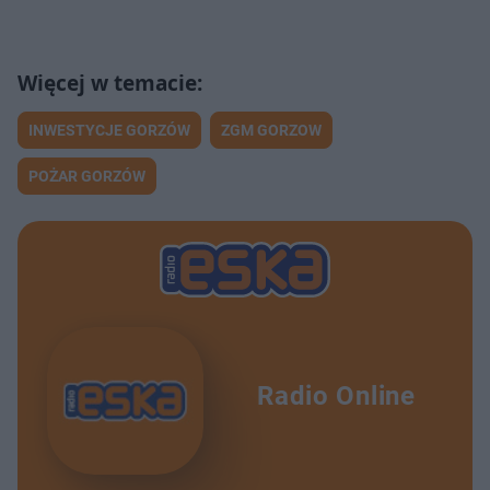
INWESTYCJE GORZÓW
ZGM GORZOW
POŻAR GORZÓW
Radio Online