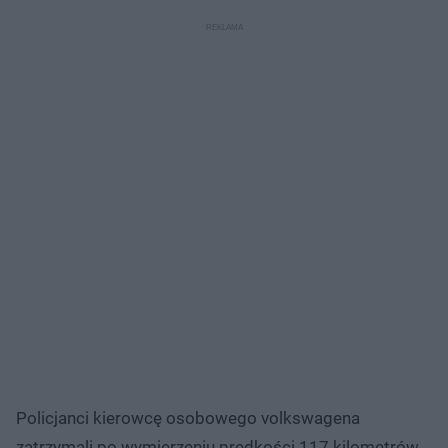
Policjanci kierowcę osobowego volkswagena
zatrzymali po wymierzeniu prędkości 117 kilometrów