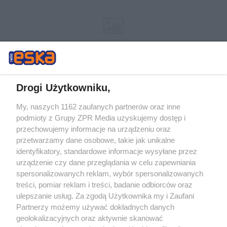
Drogi Użytkowniku,
My, naszych 1162 zaufanych partnerów oraz inne
Żaden utwór zamieszczony w serwisie nie może być powielany i
podmioty z Grupy ZPR Media uzyskujemy dostęp i
rozpowszechniany lub dalej rozpowszechniany w jakikolwiek sposób (w
tym także elektroniczny lub mechaniczny) na jakimkolwiek polu
przechowujemy informacje na urządzeniu oraz
eksploatacji w jakiejkolwiek formie, włącznie z umieszczaniem w
przetwarzamy dane osobowe, takie jak unikalne
Internecie bez pisemnej zgody właściciela praw. Jakiekolwiek użycie lub
identyfikatory, standardowe informacje wysyłane przez
wykorzystanie utworów w całości lub w części z naruszeniem prawa,
tzn. bez właściwej zgody, jest zabronione pod groźbą kary i może być
urządzenie czy dane przeglądania w celu zapewniania
ścigane prawnie.
spersonalizowanych reklam, wybór spersonalizowanych
treści, pomiar reklam i treści, badanie odbiorców oraz
ulepszanie usług. Za zgodą Użytkownika my i Zaufani
Partnerzy możemy używać dokładnych danych
geolokalizacyjnych oraz aktywnie skanować