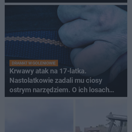
pytali, czy to Mad Max!
DRAMAT W GOLENIOWIE
Krwawy atak na 17-latka.
Nastolatkowie zadali mu ciosy
ostrym narzędziem. O ich losach
zdecyduje sąd rodzinny