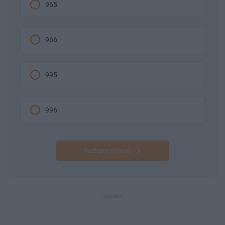
965
966
995
996
Następne pytanie