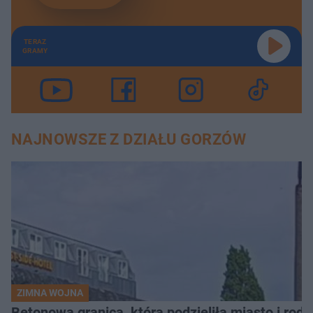
TERAZ
GRAMY
NAJNOWSZE Z DZIAŁU GORZÓW
ZIMNA WOJNA
Betonowa granica, która podzieliła miasto i rodz