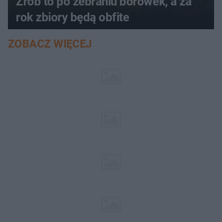
Zrób to po zebraniu borówek, a za
rok zbiory będą obfite
ZOBACZ WIĘCEJ