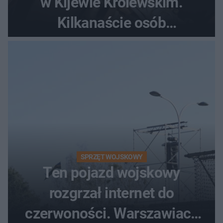
w Kijewie Królewskim.
Kilkanaście osób
poszkodowanych, lądował
śmigłowiec LPR
SPRZĘT WOJSKOWY
Ten pojazd wojskowy
rozgrzał internet do
czerwoności. Warszawiacy