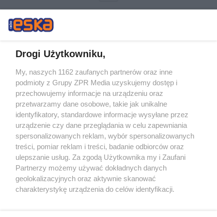
Drogi Użytkowniku,
My, naszych 1162 zaufanych partnerów oraz inne
Żaden utwór zamieszczony w serwisie nie może być powielany i
podmioty z Grupy ZPR Media uzyskujemy dostęp i
rozpowszechniany lub dalej rozpowszechniany w jakikolwiek sposób (w
tym także elektroniczny lub mechaniczny) na jakimkolwiek polu
przechowujemy informacje na urządzeniu oraz
eksploatacji w jakiejkolwiek formie, włącznie z umieszczaniem w
przetwarzamy dane osobowe, takie jak unikalne
Internecie bez pisemnej zgody właściciela praw. Jakiekolwiek użycie lub
identyfikatory, standardowe informacje wysyłane przez
wykorzystanie utworów w całości lub w części z naruszeniem prawa,
tzn. bez właściwej zgody, jest zabronione pod groźbą kary i może być
urządzenie czy dane przeglądania w celu zapewniania
ścigane prawnie.
spersonalizowanych reklam, wybór spersonalizowanych
treści, pomiar reklam i treści, badanie odbiorców oraz
ulepszanie usług. Za zgodą Użytkownika my i Zaufani
Partnerzy możemy używać dokładnych danych
geolokalizacyjnych oraz aktywnie skanować
charakterystykę urządzenia do celów identyfikacji.
Ponieważ cenimy Twoją prywatność, prosimy o zgodę na
O nas
korzystanie z tych technologii poprzez kliknięcie