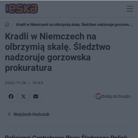
Kradli w Niemczech na olbrzymią skalę. Śledztwo nadzoruje gorzowska
prokuratura
Kradli w Niemczech na
olbrzymią skalę. Śledztwo
nadzoruje gorzowska
prokuratura
2022-11-08
13:49
Dodaj do Google
Wojciech Hańczuk
Policjanci Centralnego Biura Śledczego Policji