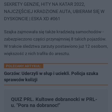
SEKRETY GENZIE, HITY NA KATAR 2022,
NAJCZĘŚCIEJ KRADZIONE AUTA, UBIERAM SIĘ W
DYSKONCIE | ESKA XD #061
Szajka zajmowała się także kradzieżą samochodów -
zabezpieczono części przynajmniej 8 takich pojazdów.
W trakcie śledztwa zarzuty postawiono już 12 osobom,
większość z nich trafiła do aresztu.
POLECANY ARTYKUŁ:
Gorzów: Uderzyli w słup i uciekli. Policja szuka
sprawców kolizji
QUIZ PRL. Kultowe dobranocki w PRL-
u. "Pora na dobranoc!"