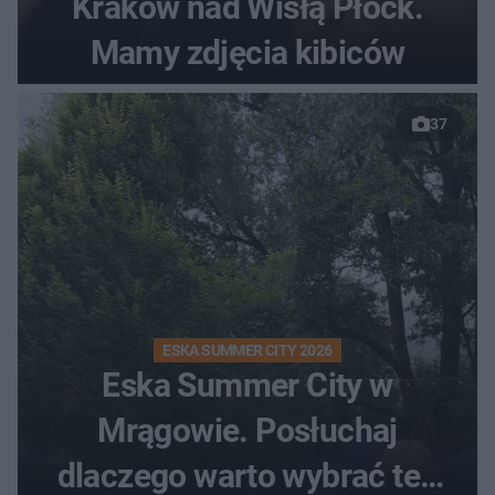
Kraków nad Wisłą Płock.
Mamy zdjęcia kibiców
37
ESKA SUMMER CITY 2026
Eska Summer City w
Mrągowie. Posłuchaj
dlaczego warto wybrać ten