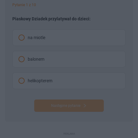
Pytanie 1 z 10
Piaskowy Dziadek przylatywał do dzieci:
na miotle
balonem
helikopterem
Następne pytanie