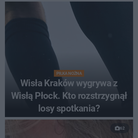
pełnym stadionie
PIŁKA NOŻNA
Wisła Kraków wygrywa z
Wisłą Płock. Kto rozstrzygnął
losy spotkania?
62