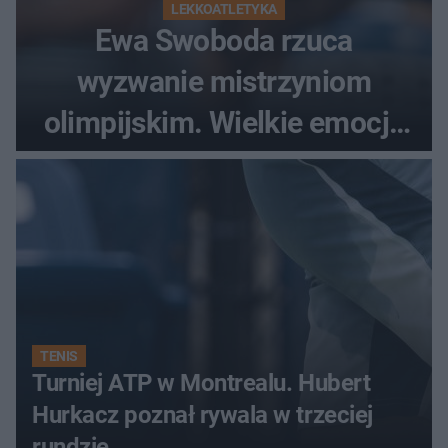
LEKKOATLETYKA
Ewa Swoboda rzuca
wyzwanie mistrzyniom
olimpijskim. Wielkie emocje
podczas Silesia Memoriału
Kamili Skolimowskiej
TENIS
Turniej ATP w Montrealu. Hubert
Hurkacz poznał rywala w trzeciej
rundzie