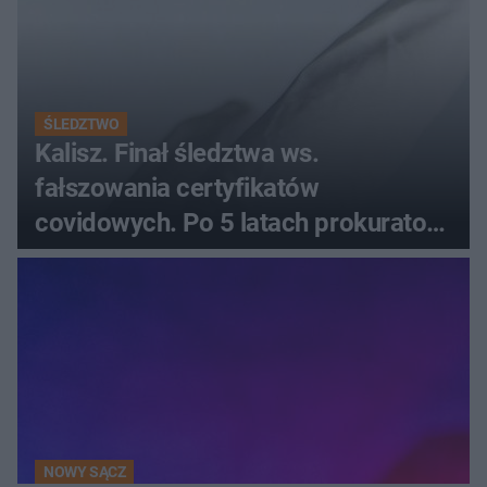
ŚLEDZTWO
Kalisz. Finał śledztwa ws.
fałszowania certyfikatów
covidowych. Po 5 latach prokurator
zamyka sprawę
NOWY SĄCZ