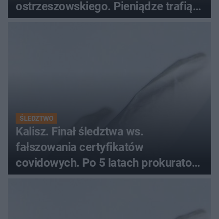
ostrzeszowskiego. Pieniądze trafią
do czterech organizacji
ŚLEDZTWO
Kalisz. Finał śledztwa ws.
fałszowania certyfikatów
covidowych. Po 5 latach prokurator
zamyka sprawę