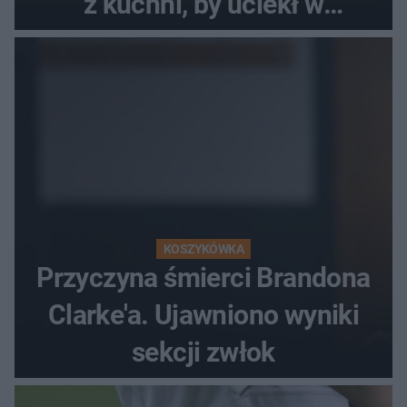
z kuchni, by uciekł w
popłochu
KOSZYKÓWKA
Przyczyna śmierci Brandona
Clarke'a. Ujawniono wyniki
sekcji zwłok