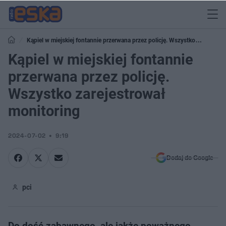
Kąpiel w miejskiej fontannie przerwana przez policję. Wszystko
zarejestrował monitoring
Kąpiel w miejskiej fontannie
przerwana przez policję.
Wszystko zarejestrował
monitoring
2024-07-02
9:19
Dodaj do Google
pci
Do dość zabawnego, ale jakże poważnego