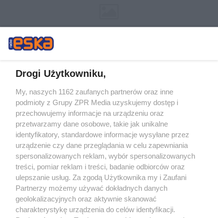
Drogi Użytkowniku,
My, naszych 1162 zaufanych partnerów oraz inne
Żaden utwór zamieszczony w serwisie nie może być powielany i
podmioty z Grupy ZPR Media uzyskujemy dostęp i
rozpowszechniany lub dalej rozpowszechniany w jakikolwiek sposób (w
tym także elektroniczny lub mechaniczny) na jakimkolwiek polu
przechowujemy informacje na urządzeniu oraz
eksploatacji w jakiejkolwiek formie, włącznie z umieszczaniem w Internecie
przetwarzamy dane osobowe, takie jak unikalne
bez pisemnej zgody właściciela praw. Jakiekolwiek użycie lub
identyfikatory, standardowe informacje wysyłane przez
wykorzystanie utworów w całości lub w części z naruszeniem prawa, tzn.
bez właściwej zgody, jest zabronione pod groźbą kary i może być ścigane
urządzenie czy dane przeglądania w celu zapewniania
prawnie.
spersonalizowanych reklam, wybór spersonalizowanych
treści, pomiar reklam i treści, badanie odbiorców oraz
ulepszanie usług. Za zgodą Użytkownika my i Zaufani
Partnerzy możemy używać dokładnych danych
geolokalizacyjnych oraz aktywnie skanować
charakterystykę urządzenia do celów identyfikacji.