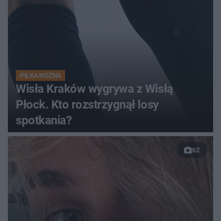
PIŁKA NOŻNA
Wisła Kraków wygrywa z Wisłą
Płock. Kto rozstrzygnął losy
spotkania?
62