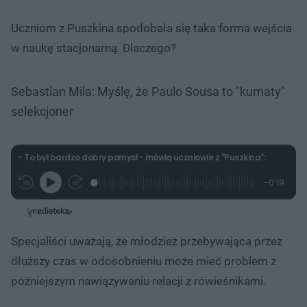
Uczniom z Puszkina spodobała się taka forma wejścia
w naukę stacjonarną. Dlaczego?
Sebastian Mila: Myślę, że Paulo Sousa to "kumaty"
selekcjoner
- To był bardzo dobry pomysł - mówią uczniowie z "Puszkina":
L
P
P
P
-
0:19
G
o
r
r
o
z
r
a
z
z
o
a
d
e
e
s
j
t
e
w
w
a
d
i
i
ł
:
ń
ń
y
Specjaliści uważają, że młodzież przebywająca przez
c
7
1
1
z
5
0
0
a
dłuższy czas w odosobnieniu może mieć problem z
s
.
s
s
Â
8
d
d
późniejszym nawiązywaniu relacji z rówieśnikami.
0
o
o
%
t
p
u
r