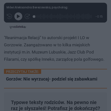
ł
z
u
o
Mówi Aleksandra Berezowska, psycholog:
d
u
L
P
P
P
-
0:15
G
o
r
r
o
z
r
a
z
z
o
a
d
e
e
s
j
t
e
w
w
a
d
i
i
ł
:
ń
ń
y
"Reanimacja Relacji" to autorski projekt I LO w
c
9
1
1
z
7
0
0
a
Gorzowie. Zaangażowano w to kilka miejskich
s
.
s
s
Â
4
d
d
instytucji m.in. Muzeum Lubuskie, Jazz Club Pod
7
o
o
%
t
p
Filarami, czy spółkę Inneko, zarządcę pola golfowego.
u
r
ł
z
u
o
d
PRZECZYTAJ TAKŻE:
u
Gorzów: Nie wyrzucaj- podziel się zabawkami
Typowe teksty rodziców. Na pewno nie
raz je słyszałeś! Potrafisz je dokończyć?