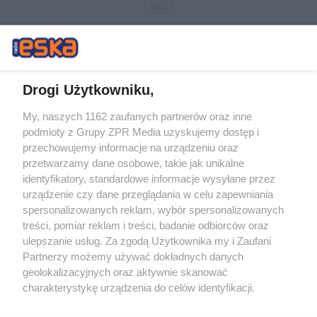
Drogi Użytkowniku,
My, naszych 1162 zaufanych partnerów oraz inne
Żaden utwór zamieszczony w serwisie nie może być powielany i
podmioty z Grupy ZPR Media uzyskujemy dostęp i
rozpowszechniany lub dalej rozpowszechniany w jakikolwiek sposób (w
tym także elektroniczny lub mechaniczny) na jakimkolwiek polu
przechowujemy informacje na urządzeniu oraz
eksploatacji w jakiejkolwiek formie, włącznie z umieszczaniem w
przetwarzamy dane osobowe, takie jak unikalne
Internecie bez pisemnej zgody właściciela praw. Jakiekolwiek użycie lub
identyfikatory, standardowe informacje wysyłane przez
wykorzystanie utworów w całości lub w części z naruszeniem prawa,
tzn. bez właściwej zgody, jest zabronione pod groźbą kary i może być
urządzenie czy dane przeglądania w celu zapewniania
ścigane prawnie.
spersonalizowanych reklam, wybór spersonalizowanych
treści, pomiar reklam i treści, badanie odbiorców oraz
ulepszanie usług. Za zgodą Użytkownika my i Zaufani
Partnerzy możemy używać dokładnych danych
geolokalizacyjnych oraz aktywnie skanować
charakterystykę urządzenia do celów identyfikacji.
Ponieważ cenimy Twoją prywatność, prosimy o zgodę na
O nas