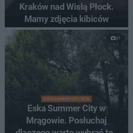
Kraków nad Wisłą Płock.
Mamy zdjęcia kibiców
37
ESKA SUMMER CITY 2026
Eska Summer City w
Mrągowie. Posłuchaj
dlaczego warto wybrać ten