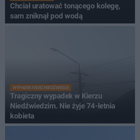
Chciał uratować tonącego kolegę,
sam zniknął pod wodą
WYPADEK KIERZ NIEDŹWIEDZI
Tragiczny wypadek w Kierzu
Niedźwiedzim. Nie żyje 74-letnia
kobieta