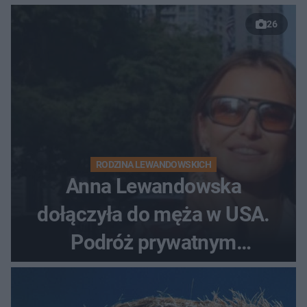
26
RODZINA LEWANDOWSKICH
Anna Lewandowska
dołączyła do męża w USA.
Podróż prywatnym
odrzutowcem to dopiero
początek!