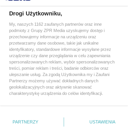
Drogi Użytkowniku,
My, naszych 1162 zaufanych partnerów oraz inne
Żaden utwór zamieszczony w serwisie nie może być powielany i
podmioty z Grupy ZPR Media uzyskujemy dostęp i
rozpowszechniany lub dalej rozpowszechniany w jakikolwiek sposób (w
tym także elektroniczny lub mechaniczny) na jakimkolwiek polu
przechowujemy informacje na urządzeniu oraz
eksploatacji w jakiejkolwiek formie, włącznie z umieszczaniem w
przetwarzamy dane osobowe, takie jak unikalne
Internecie bez pisemnej zgody właściciela praw. Jakiekolwiek użycie lub
identyfikatory, standardowe informacje wysyłane przez
wykorzystanie utworów w całości lub w części z naruszeniem prawa,
tzn. bez właściwej zgody, jest zabronione pod groźbą kary i może być
urządzenie czy dane przeglądania w celu zapewniania
ścigane prawnie.
spersonalizowanych reklam, wybór spersonalizowanych
treści, pomiar reklam i treści, badanie odbiorców oraz
ulepszanie usług. Za zgodą Użytkownika my i Zaufani
Partnerzy możemy używać dokładnych danych
geolokalizacyjnych oraz aktywnie skanować
charakterystykę urządzenia do celów identyfikacji.
Ponieważ cenimy Twoją prywatność, prosimy o zgodę na
O nas
korzystanie z tych technologii poprzez kliknięcie
Informacje prawne
„Akceptuję”. Zgoda jest dobrowolna i zawsze możesz ją
zmienić/wycofać klikając przycisk ustawień prywatności
PARTNERZY
USTAWIENIA
Nasze serwisy
znajdujący się w lewym dolnym rogu strony
. Niektóre