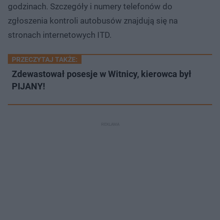
ł
z
godzinach. Szczegóły i numery telefonów do
u
o
d
zgłoszenia kontroli autobusów znajdują się na
u
stronach internetowych ITD.
PRZECZYTAJ TAKŻE:
Zdewastował posesje w Witnicy, kierowca był
PIJANY!