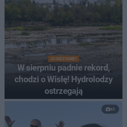
CO SIĘ STANIE?
W sierpniu padnie rekord,
chodzi o Wisłę! Hydrolodzy
ostrzegają
43