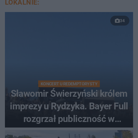
LOKALNIE:
34
KONCERT U REDEMPTORYSTY
Sławomir Świerzyński królem
imprezy u Rydzyka. Bayer Full
rozgrzał publiczność w
Toruniu