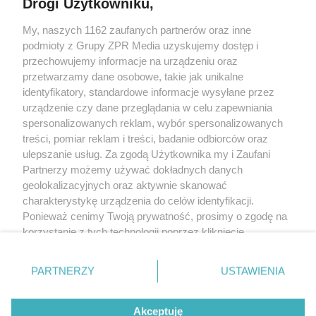
Drogi Użytkowniku,
My, naszych 1162 zaufanych partnerów oraz inne
Żaden utwór zamieszczony w serwisie nie może być powielany i
podmioty z Grupy ZPR Media uzyskujemy dostęp i
rozpowszechniany lub dalej rozpowszechniany w jakikolwiek sposób (w
tym także elektroniczny lub mechaniczny) na jakimkolwiek polu
przechowujemy informacje na urządzeniu oraz
eksploatacji w jakiejkolwiek formie, włącznie z umieszczaniem w Internecie
przetwarzamy dane osobowe, takie jak unikalne
bez pisemnej zgody właściciela praw. Jakiekolwiek użycie lub
wykorzystanie utworów w całości lub w części z naruszeniem prawa, tzn.
identyfikatory, standardowe informacje wysyłane przez
bez właściwej zgody, jest zabronione pod groźbą kary i może być ścigane
urządzenie czy dane przeglądania w celu zapewniania
prawnie.
spersonalizowanych reklam, wybór spersonalizowanych
treści, pomiar reklam i treści, badanie odbiorców oraz
ulepszanie usług. Za zgodą Użytkownika my i Zaufani
Partnerzy możemy używać dokładnych danych
geolokalizacyjnych oraz aktywnie skanować
charakterystykę urządzenia do celów identyfikacji.
O nas
Ponieważ cenimy Twoją prywatność, prosimy o zgodę na
korzystanie z tych technologii poprzez kliknięcie
Informacje prawne
„Akceptuję”. Zgoda jest dobrowolna i zawsze możesz ją
zmienić/wycofać klikając przycisk ustawień prywatności
Nasze serwisy
PARTNERZY
USTAWIENIA
znajdujący się w lewym dolnym rogu strony
. Niektóre
rodzaje przetwarzania danych nie wymagają zgody
© 2026 Grupa ZPR Media
Akceptuję
użytkownika, ale masz prawo sprzeciwić się takiemu