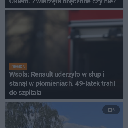
Okiem. Zwierzęta dręczone czy nie?
REGION
Wsola: Renault uderzyło w słup i
stanął w płomieniach. 49-latek trafił
do szpitala
6