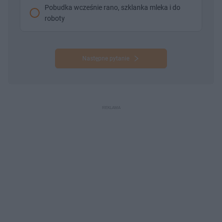
Pobudka wcześnie rano, szklanka mleka i do
roboty
Następne pytanie