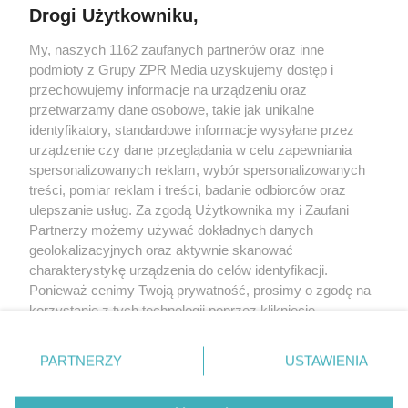
Drogi Użytkowniku,
My, naszych 1162 zaufanych partnerów oraz inne
Żaden utwór zamieszczony w serwisie nie może być powielany i
podmioty z Grupy ZPR Media uzyskujemy dostęp i
rozpowszechniany lub dalej rozpowszechniany w jakikolwiek sposób (w
tym także elektroniczny lub mechaniczny) na jakimkolwiek polu
przechowujemy informacje na urządzeniu oraz
eksploatacji w jakiejkolwiek formie, włącznie z umieszczaniem w Internecie
przetwarzamy dane osobowe, takie jak unikalne
bez pisemnej zgody właściciela praw. Jakiekolwiek użycie lub
identyfikatory, standardowe informacje wysyłane przez
wykorzystanie utworów w całości lub w części z naruszeniem prawa, tzn.
bez właściwej zgody, jest zabronione pod groźbą kary i może być ścigane
urządzenie czy dane przeglądania w celu zapewniania
prawnie.
spersonalizowanych reklam, wybór spersonalizowanych
treści, pomiar reklam i treści, badanie odbiorców oraz
ulepszanie usług. Za zgodą Użytkownika my i Zaufani
Partnerzy możemy używać dokładnych danych
geolokalizacyjnych oraz aktywnie skanować
charakterystykę urządzenia do celów identyfikacji.
Ponieważ cenimy Twoją prywatność, prosimy o zgodę na
O nas
korzystanie z tych technologii poprzez kliknięcie
Informacje prawne
„Akceptuję”. Zgoda jest dobrowolna i zawsze możesz ją
zmienić/wycofać klikając przycisk ustawień prywatności
Nasze serwisy
PARTNERZY
USTAWIENIA
znajdujący się w lewym dolnym rogu strony
. Niektóre
rodzaje przetwarzania danych nie wymagają zgody
© 2026 Grupa ZPR Media