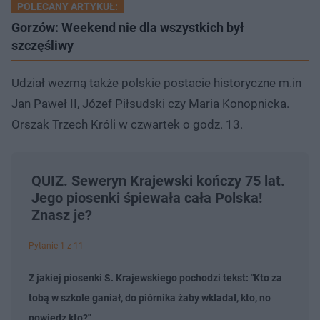
POLECANY ARTYKUŁ:
Gorzów: Weekend nie dla wszystkich był
szczęśliwy
Udział wezmą także polskie postacie historyczne m.in
Jan Paweł II, Józef Piłsudski czy Maria Konopnicka.
Orszak Trzech Króli w czwartek o godz. 13.
QUIZ. Seweryn Krajewski kończy 75 lat.
Jego piosenki śpiewała cała Polska!
Znasz je?
Pytanie 1 z 11
Z jakiej piosenki S. Krajewskiego pochodzi tekst: "Kto za
tobą w szkole ganiał, do piórnika żaby wkładał, kto, no
powiedz kto?"