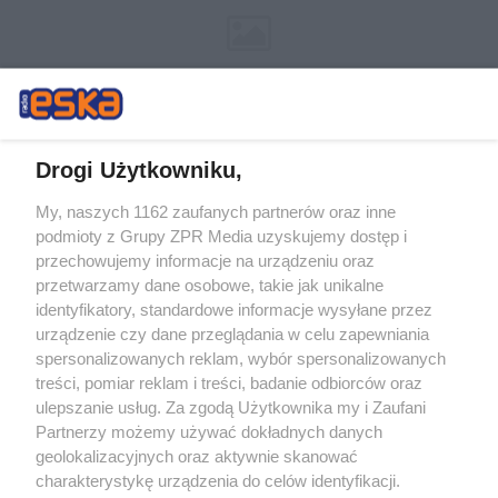
Drogi Użytkowniku,
My, naszych 1162 zaufanych partnerów oraz inne
Żaden utwór zamieszczony w serwisie nie może być powielany i
podmioty z Grupy ZPR Media uzyskujemy dostęp i
rozpowszechniany lub dalej rozpowszechniany w jakikolwiek sposób (w
tym także elektroniczny lub mechaniczny) na jakimkolwiek polu
przechowujemy informacje na urządzeniu oraz
eksploatacji w jakiejkolwiek formie, włącznie z umieszczaniem w
przetwarzamy dane osobowe, takie jak unikalne
Internecie bez pisemnej zgody właściciela praw. Jakiekolwiek użycie lub
identyfikatory, standardowe informacje wysyłane przez
wykorzystanie utworów w całości lub w części z naruszeniem prawa,
tzn. bez właściwej zgody, jest zabronione pod groźbą kary i może być
urządzenie czy dane przeglądania w celu zapewniania
ścigane prawnie.
spersonalizowanych reklam, wybór spersonalizowanych
treści, pomiar reklam i treści, badanie odbiorców oraz
ulepszanie usług. Za zgodą Użytkownika my i Zaufani
Partnerzy możemy używać dokładnych danych
geolokalizacyjnych oraz aktywnie skanować
charakterystykę urządzenia do celów identyfikacji.