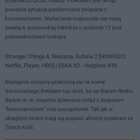
przemarszu przez miasto. Powodem jest wciąż
poważna sytuacja pandemiczna związana z
koronawirusem. Wydarzenie rozpocznie się mszą
świętą w gorzowskiej katedrze o godzinie 12 pod
przewodnictwem biskupa.
Stranger Things 4, Skazana, Euforia 2 [NOWOŚCI
Netflix, Player, HBO] | ESKA XD - Hotplota #39
Następnie wszyscy przeniosą się na scenę
Gorzowskiego Betlejem tuż obok, bo na Starym Rynku.
Będzie m. in. wspólne śpiewanie kolęd z zespołem
"Nowonarodzeni" oraz poczęstunek. Tak jak w
ubiegłych latach mają się pojawić aktorzy przebrani za
Trzech Króli.