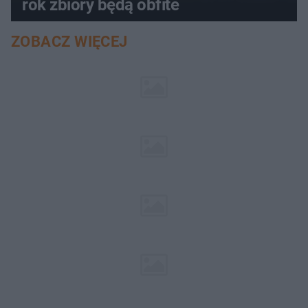
rok zbiory będą obfite
ZOBACZ WIĘCEJ