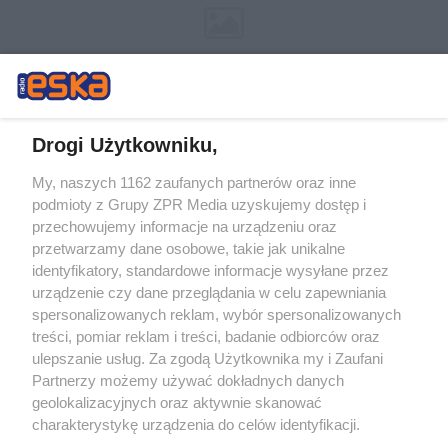
Drogi Użytkowniku,
My, naszych 1162 zaufanych partnerów oraz inne
Żaden utwór zamieszczony w serwisie nie może być powielany i
podmioty z Grupy ZPR Media uzyskujemy dostęp i
rozpowszechniany lub dalej rozpowszechniany w jakikolwiek sposób (w
przechowujemy informacje na urządzeniu oraz
tym także elektroniczny lub mechaniczny) na jakimkolwiek polu
eksploatacji w jakiejkolwiek formie, włącznie z umieszczaniem w
przetwarzamy dane osobowe, takie jak unikalne
Internecie bez pisemnej zgody właściciela praw. Jakiekolwiek użycie lub
identyfikatory, standardowe informacje wysyłane przez
wykorzystanie utworów w całości lub w części z naruszeniem prawa,
tzn. bez właściwej zgody, jest zabronione pod groźbą kary i może być
urządzenie czy dane przeglądania w celu zapewniania
ścigane prawnie.
spersonalizowanych reklam, wybór spersonalizowanych
treści, pomiar reklam i treści, badanie odbiorców oraz
ulepszanie usług. Za zgodą Użytkownika my i Zaufani
Partnerzy możemy używać dokładnych danych
geolokalizacyjnych oraz aktywnie skanować
charakterystykę urządzenia do celów identyfikacji.
Ponieważ cenimy Twoją prywatność, prosimy o zgodę na