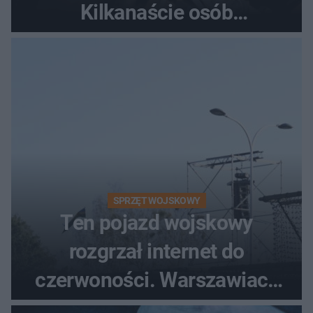
Kilkanaście osób
poszkodowanych, lądował
śmigłowiec LPR
SPRZĘT WOJSKOWY
Ten pojazd wojskowy
rozgrzał internet do
czerwoności. Warszawiacy
pytali, czy to Mad Max!