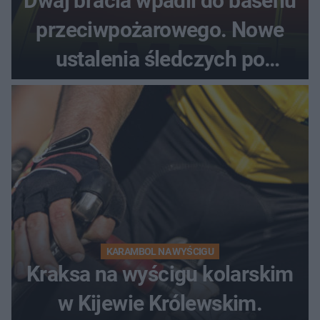
Dwaj bracia wpadli do basenu
przeciwpożarowego. Nowe
ustalenia śledczych po
dramatycznej akcji
KARAMBOL NA WYŚCIGU
Kraksa na wyścigu kolarskim
w Kijewie Królewskim.