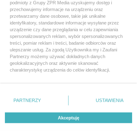
podmioty z Grupy ZPR Media uzyskujemy dostęp i
rozpowszechniany lub dalej rozpowszechniany w jakikolwiek sposób (w
tym także elektroniczny lub mechaniczny) na jakimkolwiek polu
przechowujemy informacje na urządzeniu oraz
eksploatacji w jakiejkolwiek formie, włącznie z umieszczaniem w
przetwarzamy dane osobowe, takie jak unikalne
Internecie bez pisemnej zgody właściciela praw. Jakiekolwiek użycie lub
identyfikatory, standardowe informacje wysyłane przez
wykorzystanie utworów w całości lub w części z naruszeniem prawa,
tzn. bez właściwej zgody, jest zabronione pod groźbą kary i może być
urządzenie czy dane przeglądania w celu zapewniania
ścigane prawnie.
spersonalizowanych reklam, wybór spersonalizowanych
treści, pomiar reklam i treści, badanie odbiorców oraz
ulepszanie usług. Za zgodą Użytkownika my i Zaufani
Partnerzy możemy używać dokładnych danych
geolokalizacyjnych oraz aktywnie skanować
charakterystykę urządzenia do celów identyfikacji.
Ponieważ cenimy Twoją prywatność, prosimy o zgodę na
O nas
korzystanie z tych technologii poprzez kliknięcie
Informacje prawne
„Akceptuję”. Zgoda jest dobrowolna i zawsze możesz ją
zmienić/wycofać klikając przycisk ustawień prywatności
PARTNERZY
USTAWIENIA
Nasze serwisy
znajdujący się w lewym dolnym rogu strony
. Niektóre
rodzaje przetwarzania danych nie wymagają zgody
© 2026 Grupa ZPR Media
Akceptuję
użytkownika, ale masz prawo sprzeciwić się takiemu
przetwarzaniu. Preferencje będą miały zastosowanie tylko
na tej witrynie.