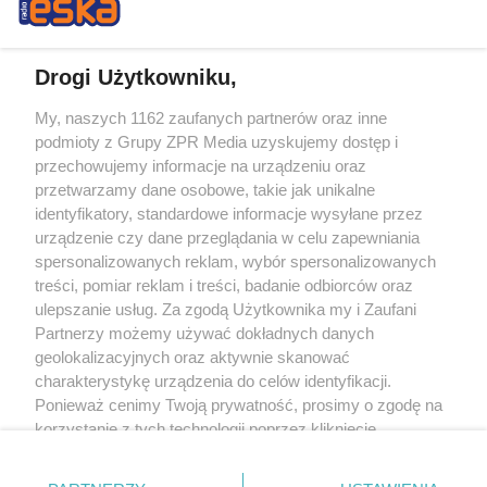
Drogi Użytkowniku,
My, naszych 1162 zaufanych partnerów oraz inne
Żaden utwór zamieszczony w serwisie nie może być powielany i
podmioty z Grupy ZPR Media uzyskujemy dostęp i
rozpowszechniany lub dalej rozpowszechniany w jakikolwiek sposób (w
tym także elektroniczny lub mechaniczny) na jakimkolwiek polu
przechowujemy informacje na urządzeniu oraz
eksploatacji w jakiejkolwiek formie, włącznie z umieszczaniem w Internecie
przetwarzamy dane osobowe, takie jak unikalne
bez pisemnej zgody właściciela praw. Jakiekolwiek użycie lub
wykorzystanie utworów w całości lub w części z naruszeniem prawa, tzn.
identyfikatory, standardowe informacje wysyłane przez
bez właściwej zgody, jest zabronione pod groźbą kary i może być ścigane
urządzenie czy dane przeglądania w celu zapewniania
prawnie.
spersonalizowanych reklam, wybór spersonalizowanych
treści, pomiar reklam i treści, badanie odbiorców oraz
ulepszanie usług. Za zgodą Użytkownika my i Zaufani
Partnerzy możemy używać dokładnych danych
geolokalizacyjnych oraz aktywnie skanować
charakterystykę urządzenia do celów identyfikacji.
O nas
Ponieważ cenimy Twoją prywatność, prosimy o zgodę na
korzystanie z tych technologii poprzez kliknięcie
Informacje prawne
„Akceptuję”. Zgoda jest dobrowolna i zawsze możesz ją
zmienić/wycofać klikając przycisk ustawień prywatności
Nasze serwisy