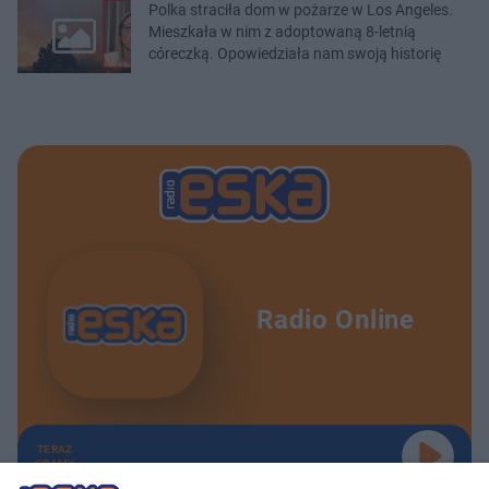
Polka straciła dom w pożarze w Los Angeles.
Mieszkała w nim z adoptowaną 8-letnią
córeczką. Opowiedziała nam swoją historię
Radio Online
TERAZ
GRAMY