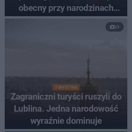
obecny przy narodzinach
własnych dzieci
23
TURYSTYKA
Zagraniczni turyści ruszyli do
Lublina. Jedna narodowość
wyraźnie dominuje