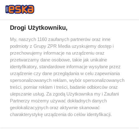
Drogi Użytkowniku,
My, naszych 1160 zaufanych partnerów oraz inne
Żaden utwór zamieszczony w serwisie nie może być powielany i
podmioty z Grupy ZPR Media uzyskujemy dostęp i
rozpowszechniany lub dalej rozpowszechniany w jakikolwiek sposób (w
przechowujemy informacje na urządzeniu oraz
tym także elektroniczny lub mechaniczny) na jakimkolwiek polu
eksploatacji w jakiejkolwiek formie, włącznie z umieszczaniem w
przetwarzamy dane osobowe, takie jak unikalne
Internecie bez pisemnej zgody właściciela praw. Jakiekolwiek użycie lub
identyfikatory, standardowe informacje wysyłane przez
wykorzystanie utworów w całości lub w części z naruszeniem prawa,
tzn. bez właściwej zgody, jest zabronione pod groźbą kary i może być
urządzenie czy dane przeglądania w celu zapewniania
ścigane prawnie.
spersonalizowanych reklam, wybór spersonalizowanych
treści, pomiar reklam i treści, badanie odbiorców oraz
ulepszanie usług. Za zgodą Użytkownika my i Zaufani
Partnerzy możemy używać dokładnych danych
geolokalizacyjnych oraz aktywnie skanować
charakterystykę urządzenia do celów identyfikacji.
Ponieważ cenimy Twoją prywatność, prosimy o zgodę na
O nas
korzystanie z tych technologii poprzez kliknięcie
Informacje prawne
„Akceptuję”. Zgoda jest dobrowolna i zawsze możesz ją