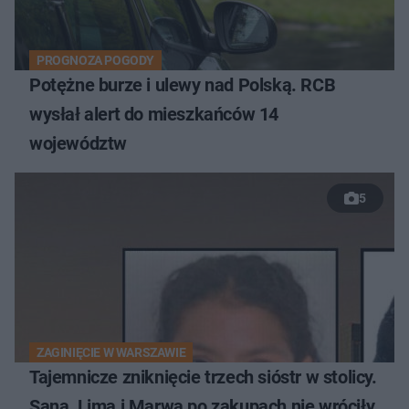
PROGNOZA POGODY
Potężne burze i ulewy nad Polską. RCB
wysłał alert do mieszkańców 14
województw
5
ZAGINIĘCIE W WARSZAWIE
Tajemnicze zniknięcie trzech sióstr w stolicy.
Sana, Lima i Marwa po zakupach nie wróciły