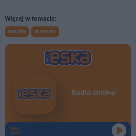
GORZÓW
DLA DZIECI
Radio Online
TERAZ
GRAMY