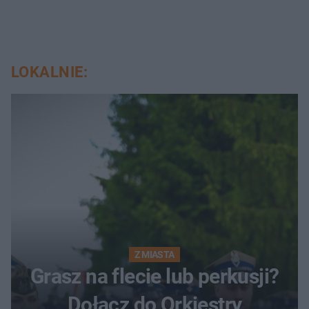
LOKALNIE:
Z MIASTA
Grasz na flecie lub perkusji?
Dołącz do Orkiestry