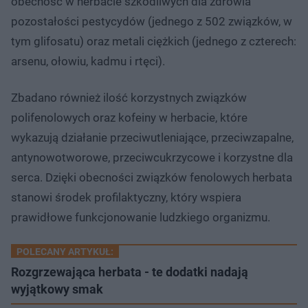
obecność w herbacie szkodliwych dla zdrowia
pozostałości pestycydów (jednego z 502 związków, w
tym glifosatu) oraz metali ciężkich (jednego z czterech:
arsenu, ołowiu, kadmu i rtęci).
Zbadano również ilość korzystnych związków
polifenolowych oraz kofeiny w herbacie, które
wykazują działanie przeciwutleniające, przeciwzapalne,
antynowotworowe, przeciwcukrzycowe i korzystne dla
serca. Dzięki obecności związków fenolowych herbata
stanowi środek profilaktyczny, który wspiera
prawidłowe funkcjonowanie ludzkiego organizmu.
POLECANY ARTYKUŁ:
Rozgrzewająca herbata - te dodatki nadają
wyjątkowy smak