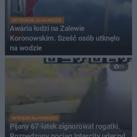
INTERWENCJA NA WODZIE
Awaria łodzi na Zalewie
Koronowskim. Sześć osób utknęło
na wodzie
13
WYPADEK NA POMORZU
Pijany 67-latek zignorował rogatki.
Rozpędzony pociąg Intercity uderzył