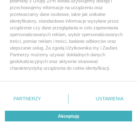
podmioty z Grupy ZPR Media uzyskujemy dostęp i
NAJNOWSZE NEWSY:
przechowujemy informacje na urządzeniu oraz
przetwarzamy dane osobowe, takie jak unikalne
identyfikatory, standardowe informacje wysyłane przez
urządzenie czy dane przeglądania w celu zapewniania
spersonalizowanych reklam, wybór spersonalizowanych
treści, pomiar reklam i treści, badanie odbiorców oraz
ulepszanie usług. Za zgodą Użytkownika my i Zaufani
Partnerzy możemy używać dokładnych danych
geolokalizacyjnych oraz aktywnie skanować
charakterystykę urządzenia do celów identyfikacji.
Ponieważ cenimy Twoją prywatność, prosimy o zgodę na
korzystanie z tych technologii poprzez kliknięcie
TENIS
„Akceptuję”. Zgoda jest dobrowolna i zawsze możesz ją
Iga Świątek poznała kolejną
zmienić/wycofać klikając przycisk ustawień prywatności
PARTNERZY
USTAWIENIA
znajdujący się w lewym dolnym rogu strony
. Niektóre
rywalkę w WTA Toronto. Czy
rodzaje przetwarzania danych nie wymagają zgody
Akceptuję
użytkownika, ale masz prawo sprzeciwić się takiemu
Polka zrewanżuje się za
przetwarzaniu. Preferencje będą miały zastosowanie tylko
na tej witrynie.
ostatnią porażkę?