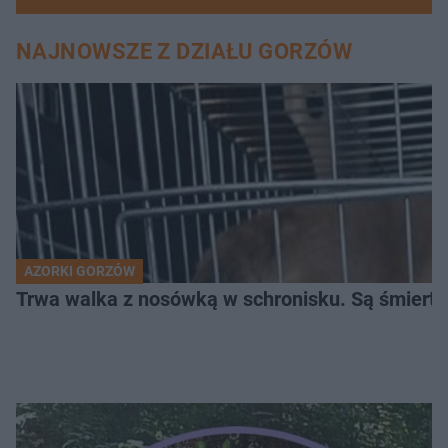
NAJNOWSZE Z DZIAŁU GORZÓW
AZORKI GORZÓW
Trwa walka z nosówką w schronisku. Są śmierte