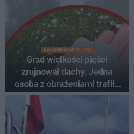
NAWAŁNICA NAD POLSKĄ
Grad wielkości pięści
zrujnował dachy. Jedna
osoba z obrażeniami trafiła
do szpitala