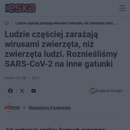
Ludzie częściej zarażają wirusami zwierzęta, niż zwierzęta ludzi.
Roznieśliśmy SARS-CoV-2 na inne gatunki
Ludzie częściej zarażają
wirusami zwierzęta, niż
zwierzęta ludzi. Roznieśliśmy
SARS-CoV-2 na inne gatunki
2024-03-26
9:57
Dodaj do Google
PAP
Magdalena Pawłowska
Jak wykazuje analiza licznych genomów