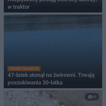
w traktor
DRAMAT NAD WODĄ
47-latek utonął na żwirowni. Trwają
poszukiwania 30-latka
10