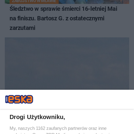
ZABÓJSTWO W MŁAWIE
Śledztwo w sprawie śmierci 16-letniej Mai
na finiszu. Bartosz G. z ostatecznymi
zarzutami
INTERWENCJA POLICJI
Turystka dokonała niebezpiecznego okrycia
na plaży w Ustce. Policja musiała zamknąć
Drogi Użytkowniku,
odcinek wybrzeża
My, naszych 1162 zaufanych partnerów oraz inne