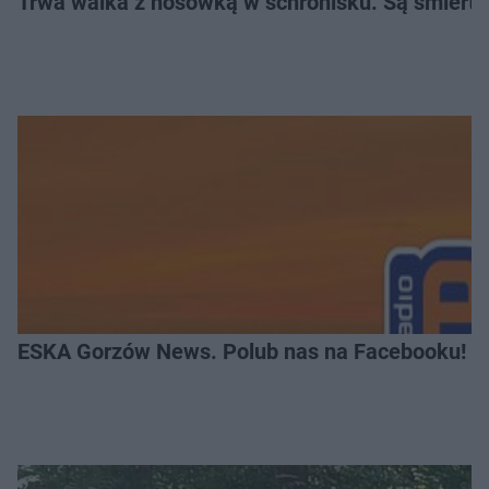
Trwa walka z nosówką w schronisku. Są śmierte
ESKA Gorzów News. Polub nas na Facebooku!