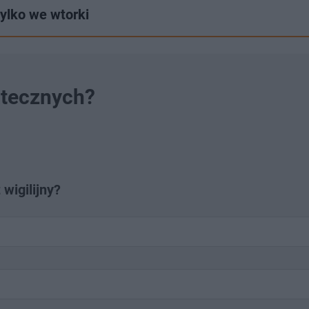
tylko we wtorki
ątecznych?
wigilijny?