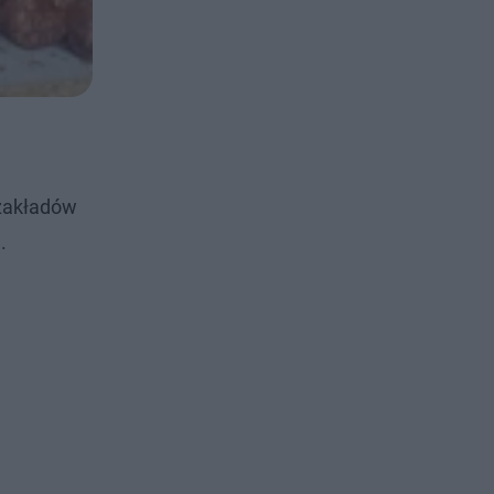
 zakładów
.