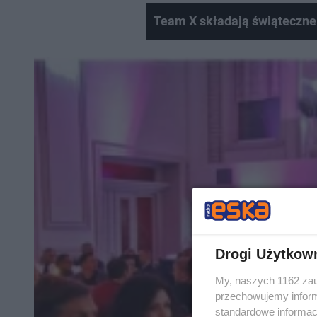
Team X składają świąteczne
Drogi Użytkow
My, naszych 1162 zau
przechowujemy informa
standardowe informac