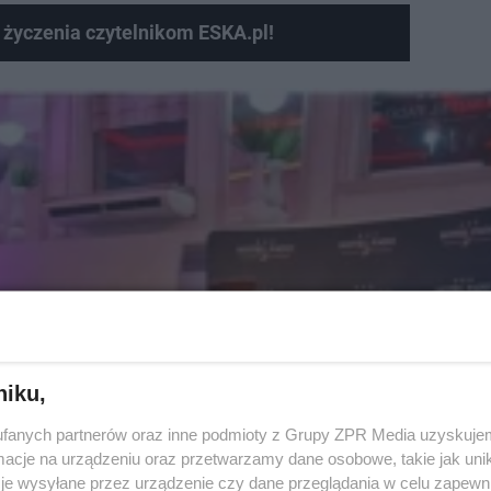
 życzenia czytelnikom ESKA.pl!
niku,
fanych partnerów oraz inne podmioty z Grupy ZPR Media uzyskujem
cje na urządzeniu oraz przetwarzamy dane osobowe, takie jak unika
je wysyłane przez urządzenie czy dane przeglądania w celu zapewn