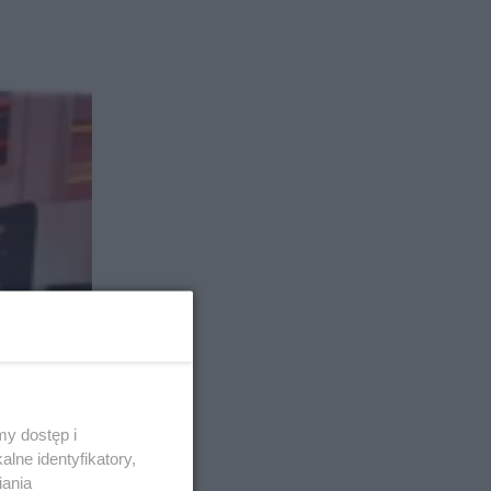
y dostęp i
lne identyfikatory,
iania