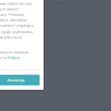
anie odbiorców oraz
nych danych
kacji. Ponieważ
ięcie „Akceptuję”.
ywatności znajdujący
ą zgody użytkownika,
 tylko na tej
 naszych serwisów
esz w
Polityce
Akceptuję