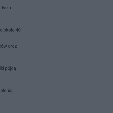
edycja
o około 40
ców oraz
ki pójdą
lenia i