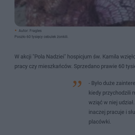
Autor: Fragles
Poszło 60 tysięcy cebulek żonkili.
W akcji "Pola Nadziei" hospicjum św. Kamila wzięło
pracy czy mieszkańców. Sprzedano prawie 60 tysięc
- Było duże zainte
kiedy przychodzili m
wziąć w niej udział
inaczej pracuje i 
placówki.