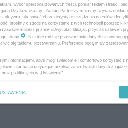
klam, wybór spersonalizowanych treści, pomiar reklam i treści, bad
 zgodą Użytkownika my i Zaufani Partnerzy możemy używać dokład
az aktywnie skanować charakterystykę urządzenia do celów identyfi
ść, prosimy o zgodę na korzystanie z tych technologii poprzez klikn
a i zawsze możesz ją zmienić/wycofać klikając przycisk ustawień pr
ogu strony
. Niektóre rodzaje przetwarzania danych nie wymagaj
iwić się takiemu przetwarzaniu. Preferencje będą miały zastosowanie
szymi informacjami, abyś mógł świadomie i komfortowo korzystać z
gółowe informacje dotyczące przetwarzania Twoich danych znajdzi
s
oraz po kliknięciu w „Ustawienia”.
USTAWIENIA