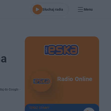
Słuchaj radia
Menu
na
Radio Online
daj do Google
TERAZ GRAMY