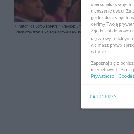
spersonalizowanych re
ulepszanie usług. Za
geolokalizacyjnych or
cenimy Twoją prywatno
Autor: Iga Borowska-Krajnik/hospicjum-gorzow.pl/ Materiały prasowe
Zgoda jest dobrowoln
Grudniowa trzecia kolacja odbyła się w hotelu Fado.
się w lewym dolnym r
ale masz prawo sprzec
witrynie.
Zapoznaj się z poniż
internetowych. Szcze
Prywatności
i
Cookie
PARTNERZY