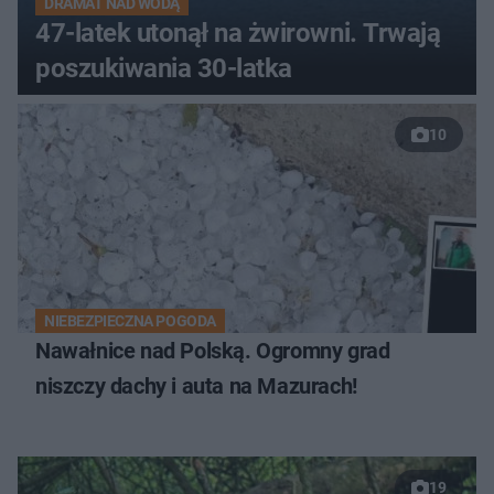
DRAMAT NAD WODĄ
47-latek utonął na żwirowni. Trwają
poszukiwania 30-latka
10
NIEBEZPIECZNA POGODA
Nawałnice nad Polską. Ogromny grad
niszczy dachy i auta na Mazurach!
19