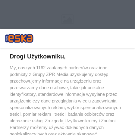
Drogi Użytkowniku,
My, naszych 1162 zaufanych partnerów oraz inne
Żaden utwór zamieszczony w serwisie nie może być powielany i
podmioty z Grupy ZPR Media uzyskujemy dostęp i
rozpowszechniany lub dalej rozpowszechniany w jakikolwiek sposób (w
tym także elektroniczny lub mechaniczny) na jakimkolwiek polu
przechowujemy informacje na urządzeniu oraz
eksploatacji w jakiejkolwiek formie, włącznie z umieszczaniem w
przetwarzamy dane osobowe, takie jak unikalne
Internecie bez pisemnej zgody właściciela praw. Jakiekolwiek użycie lub
identyfikatory, standardowe informacje wysyłane przez
wykorzystanie utworów w całości lub w części z naruszeniem prawa,
tzn. bez właściwej zgody, jest zabronione pod groźbą kary i może być
urządzenie czy dane przeglądania w celu zapewniania
ścigane prawnie.
spersonalizowanych reklam, wybór spersonalizowanych
treści, pomiar reklam i treści, badanie odbiorców oraz
ulepszanie usług. Za zgodą Użytkownika my i Zaufani
Partnerzy możemy używać dokładnych danych
geolokalizacyjnych oraz aktywnie skanować