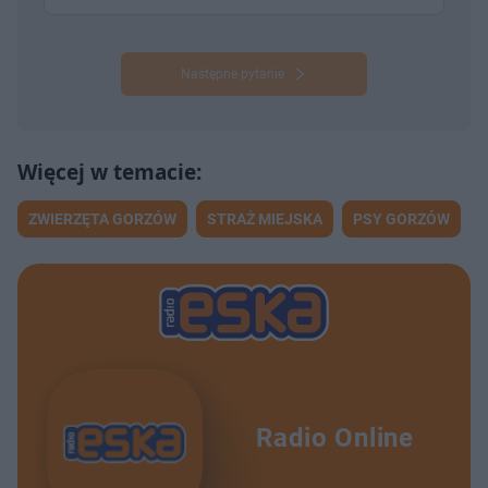
Następne pytanie
ZWIERZĘTA GORZÓW
STRAŻ MIEJSKA
PSY GORZÓW
Radio Online