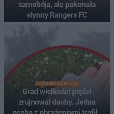
samobója, ale pokonała
słynny Rangers FC
NAWAŁNICA NAD POLSKĄ
Grad wielkości pięści
zrujnował dachy. Jedna
osoba z obrażeniami trafiła