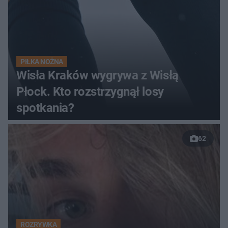
PIŁKA NOŻNA
Wisła Kraków wygrywa z Wisłą
Płock. Kto rozstrzygnął losy
spotkania?
62
ROZRYWKA