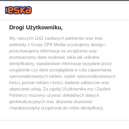
Drogi Użytkowniku,
My, naszych 1162 zaufanych partnerów oraz inne
Żaden utwór zamieszczony w serwisie nie może być powielany i
podmioty z Grupy ZPR Media uzyskujemy dostęp i
rozpowszechniany lub dalej rozpowszechniany w jakikolwiek sposób (w
tym także elektroniczny lub mechaniczny) na jakimkolwiek polu
przechowujemy informacje na urządzeniu oraz
eksploatacji w jakiejkolwiek formie, włącznie z umieszczaniem w
przetwarzamy dane osobowe, takie jak unikalne
Internecie bez pisemnej zgody właściciela praw. Jakiekolwiek użycie lub
identyfikatory, standardowe informacje wysyłane przez
wykorzystanie utworów w całości lub w części z naruszeniem prawa,
tzn. bez właściwej zgody, jest zabronione pod groźbą kary i może być
urządzenie czy dane przeglądania w celu zapewniania
ścigane prawnie.
spersonalizowanych reklam, wybór spersonalizowanych
treści, pomiar reklam i treści, badanie odbiorców oraz
ulepszanie usług. Za zgodą Użytkownika my i Zaufani
Partnerzy możemy używać dokładnych danych
geolokalizacyjnych oraz aktywnie skanować
charakterystykę urządzenia do celów identyfikacji.
Ponieważ cenimy Twoją prywatność, prosimy o zgodę na
O nas
korzystanie z tych technologii poprzez kliknięcie
Informacje prawne
„Akceptuję”. Zgoda jest dobrowolna i zawsze możesz ją