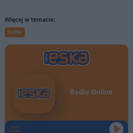
ŻŁOBKI
Radio Online
TERAZ
GRAMY