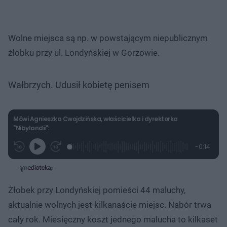
Wolne miejsca są np. w powstającym niepublicznym
żłobku przy ul. Londyńskiej w Gorzowie.
Wałbrzych. Udusił kobietę penisem
Mówi Agnieszka Cwojdzińska, właścicielka i dyrektorka
"Nibylandii":
L
P
P
P
-
0:14
G
o
r
r
o
z
r
a
z
z
o
a
d
e
e
s
j
t
e
w
w
a
d
i
i
ł
:
ń
ń
y
Żłobek przy Londyńskiej pomieści 44 maluchy,
c
1
1
1
z
0
0
0
a
aktualnie wolnych jest kilkanaście miejsc. Nabór trwa
s
0
s
s
Â
.
d
d
cały rok. Miesięczny koszt jednego malucha to kilkaset
0
o
o