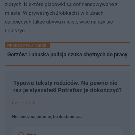
0
t
p
złotych. Niektóre placówki są dofinansowywane z
%
u
r
ł
z
miasta. W prywatnych żłobkach i w klubach
u
o
d
dziecięcych także ubywa miejsc, więc należy się
u
spieszyć.
PRZECZYTAJ TAKŻE:
Gorzów: Lubuska policja szuka chętnych do pracy
Typowe teksty rodziców. Na pewno nie
raz je słyszałeś! Potrafisz je dokończyć?
Pytanie 1 z 16
Nie siedź na betonie, bo dostaniesz...
Kota