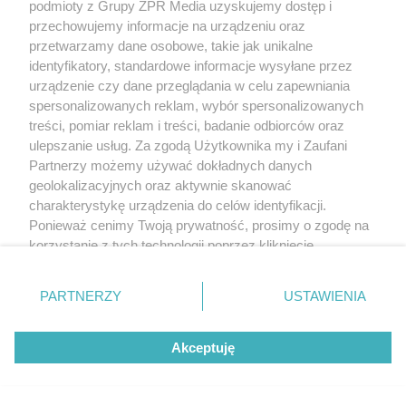
podmioty z Grupy ZPR Media uzyskujemy dostęp i
przechowujemy informacje na urządzeniu oraz
przetwarzamy dane osobowe, takie jak unikalne
identyfikatory, standardowe informacje wysyłane przez
urządzenie czy dane przeglądania w celu zapewniania
spersonalizowanych reklam, wybór spersonalizowanych
treści, pomiar reklam i treści, badanie odbiorców oraz
ulepszanie usług. Za zgodą Użytkownika my i Zaufani
Partnerzy możemy używać dokładnych danych
geolokalizacyjnych oraz aktywnie skanować
charakterystykę urządzenia do celów identyfikacji.
Ponieważ cenimy Twoją prywatność, prosimy o zgodę na
korzystanie z tych technologii poprzez kliknięcie
„Akceptuję”. Zgoda jest dobrowolna i zawsze możesz ją
zmienić/wycofać klikając przycisk ustawień prywatności
PARTNERZY
USTAWIENIA
znajdujący się w lewym dolnym rogu strony
. Niektóre
rodzaje przetwarzania danych nie wymagają zgody
Akceptuję
użytkownika, ale masz prawo sprzeciwić się takiemu
przetwarzaniu. Preferencje będą miały zastosowanie tylko
na tej witrynie.