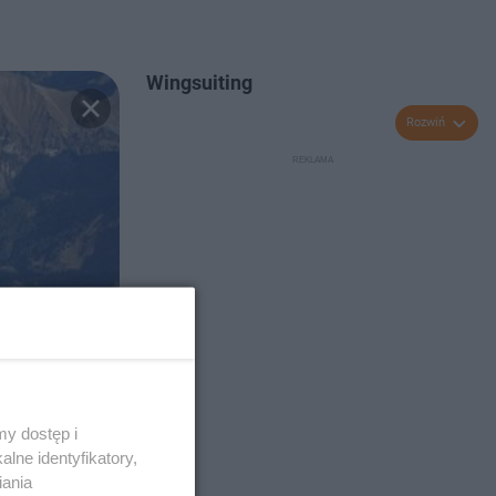
Wingsuiting
Rozwiń
y dostęp i
lne identyfikatory,
iania