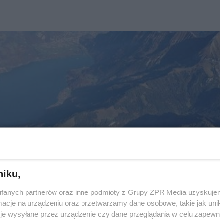
niku,
fanych partnerów oraz inne podmioty z Grupy ZPR Media uzyskujem
cje na urządzeniu oraz przetwarzamy dane osobowe, takie jak unika
je wysyłane przez urządzenie czy dane przeglądania w celu zapewn