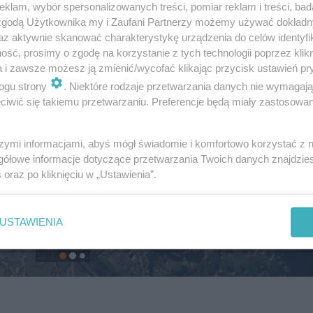
klam, wybór spersonalizowanych treści, pomiar reklam i treści, bad
 zgodą Użytkownika my i Zaufani Partnerzy możemy używać dokład
az aktywnie skanować charakterystykę urządzenia do celów identyfi
ść, prosimy o zgodę na korzystanie z tych technologii poprzez klikn
a i zawsze możesz ją zmienić/wycofać klikając przycisk ustawień pr
ogu strony
. Niektóre rodzaje przetwarzania danych nie wymagaj
iwić się takiemu przetwarzaniu. Preferencje będą miały zastosowanie
szymi informacjami, abyś mógł świadomie i komfortowo korzystać z
gółowe informacje dotyczące przetwarzania Twoich danych znajdzi
s
oraz po kliknięciu w „Ustawienia”.
USTAWIENIA