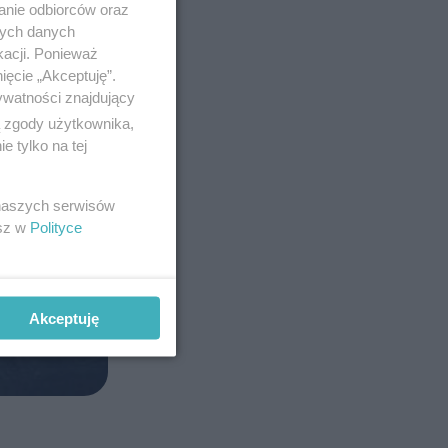
anie odbiorców oraz
nych danych
kacji. Ponieważ
ięcie „Akceptuję”.
ywatności znajdujący
ą zgody użytkownika,
 tylko na tej
 naszych serwisów
esz w
Polityce
Akceptuję