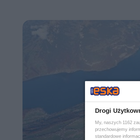
Drogi Użytkow
My, naszych 1162 zau
przechowujemy informa
standardowe informac