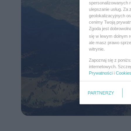
spersonalizowanych re
ulepszanie usług. Za
geolokalizacyjnych or
cenimy Twoją prywatno
Zgoda jest dobrowoln
się w lewym dolnym r
ale masz prawo sprzec
witrynie.
Zapoznaj się z poniż
internetowych. Szcze
Prywatności
i
Cookie
PARTNERZY