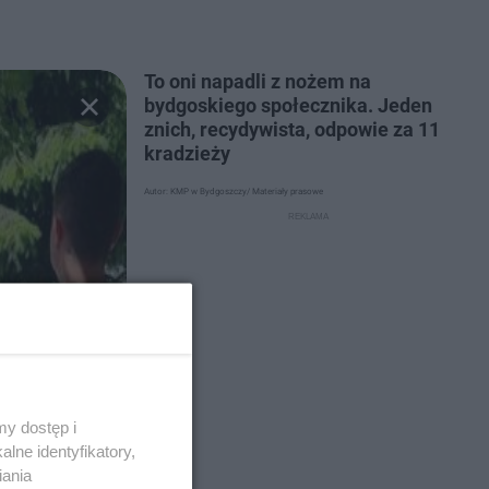
To oni napadli z nożem na
bydgoskiego społecznika. Jeden
znich, recydywista, odpowie za 11
kradzieży
Autor: KMP w Bydgoszczy/ Materiały prasowe
y dostęp i
lne identyfikatory,
iania