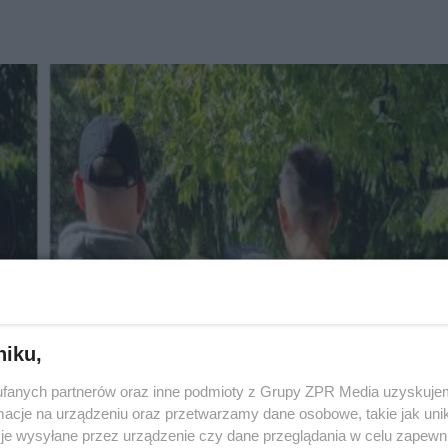
niku,
fanych partnerów oraz inne podmioty z Grupy ZPR Media uzyskujem
cje na urządzeniu oraz przetwarzamy dane osobowe, takie jak unika
je wysyłane przez urządzenie czy dane przeglądania w celu zapewn