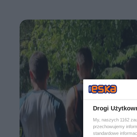
Drogi Użytkow
My, naszych 1162 zau
przechowujemy informa
standardowe informac