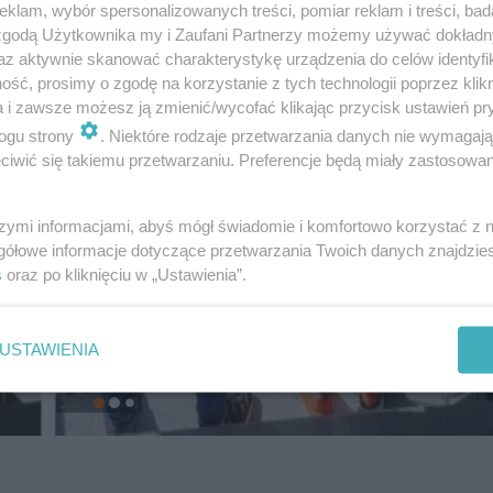
klam, wybór spersonalizowanych treści, pomiar reklam i treści, bad
 zgodą Użytkownika my i Zaufani Partnerzy możemy używać dokład
az aktywnie skanować charakterystykę urządzenia do celów identyfi
ść, prosimy o zgodę na korzystanie z tych technologii poprzez klikn
a i zawsze możesz ją zmienić/wycofać klikając przycisk ustawień pr
ogu strony
. Niektóre rodzaje przetwarzania danych nie wymagaj
iwić się takiemu przetwarzaniu. Preferencje będą miały zastosowanie
szymi informacjami, abyś mógł świadomie i komfortowo korzystać z
gółowe informacje dotyczące przetwarzania Twoich danych znajdzi
s
oraz po kliknięciu w „Ustawienia”.
USTAWIENIA