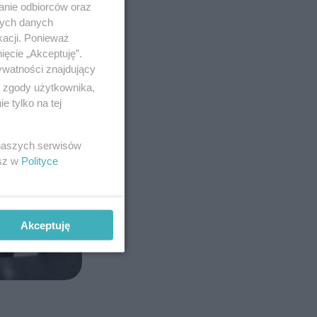
anie odbiorców oraz
nych danych
kacji. Ponieważ
ięcie „Akceptuję”.
ywatności znajdujący
ą zgody użytkownika,
 tylko na tej
 naszych serwisów
esz w
Polityce
Akceptuję