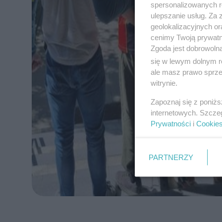
spersonalizowanych re
ulepszanie usług. Za
geolokalizacyjnych or
cenimy Twoją prywatno
Zgoda jest dobrowoln
się w lewym dolnym r
ale masz prawo sprzec
witrynie.
Zapoznaj się z poniż
internetowych. Szcze
Prywatności
i
Cookie
PARTNERZY