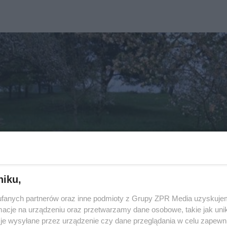
niku,
fanych partnerów oraz inne podmioty z Grupy ZPR Media uzyskujem
cje na urządzeniu oraz przetwarzamy dane osobowe, takie jak unika
je wysyłane przez urządzenie czy dane przeglądania w celu zapewn