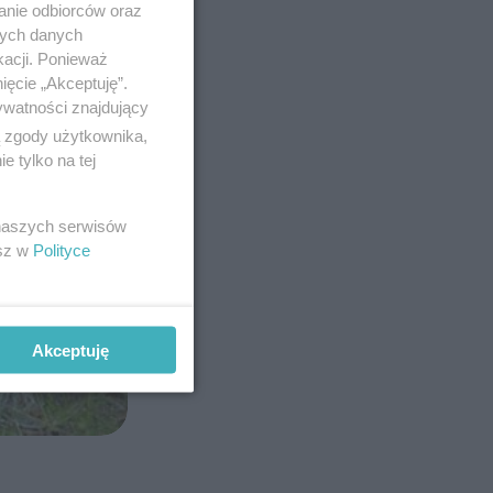
anie odbiorców oraz
nych danych
kacji. Ponieważ
ięcie „Akceptuję”.
ywatności znajdujący
ą zgody użytkownika,
 tylko na tej
 naszych serwisów
esz w
Polityce
Akceptuję