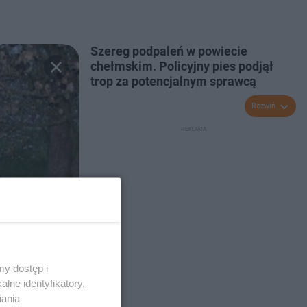
Szereg podpaleń w powiecie
chełmskim. Policyjny pies podjął
trop za potencjalnym sprawcą
Rozwiń
y dostęp i
lne identyfikatory,
iania