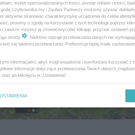
klam, wybór spersonalizowanych treści, pomiar reklam i treści, bad
 zgodą Użytkownika my i Zaufani Partnerzy możemy używać dokład
az aktywnie skanować charakterystykę urządzenia do celów identyfi
ść, prosimy o zgodę na korzystanie z tych technologii poprzez klikn
a i zawsze możesz ją zmienić/wycofać klikając przycisk ustawień pr
ogu strony
. Niektóre rodzaje przetwarzania danych nie wymagaj
iwić się takiemu przetwarzaniu. Preferencje będą miały zastosowanie
szymi informacjami, abyś mógł świadomie i komfortowo korzystać z
gółowe informacje dotyczące przetwarzania Twoich danych znajdzi
s
oraz po kliknięciu w „Ustawienia”.
USTAWIENIA