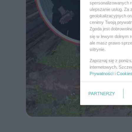
spersonalizowanych re
ulepszanie usług. Za
geolokalizacyjnych or
cenimy Twoją prywatno
Zgoda jest dobrowoln
się w lewym dolnym r
ale masz prawo sprzec
witrynie.
Zapoznaj się z poniż
internetowych. Szcze
Prywatności
i
Cookie
PARTNERZY