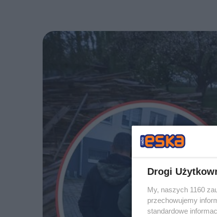
Drogi Użytkow
My, naszych 1160 zau
przechowujemy informa
standardowe informac