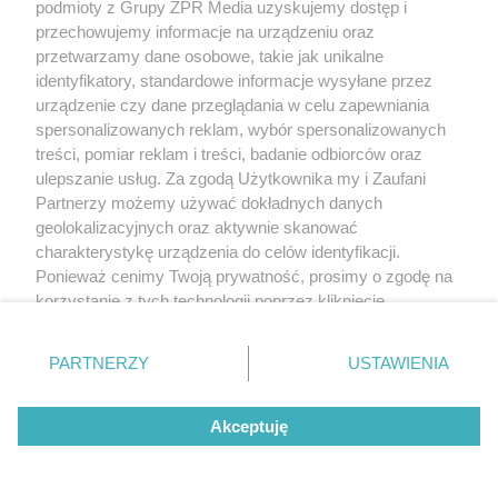
podmioty z Grupy ZPR Media uzyskujemy dostęp i
przechowujemy informacje na urządzeniu oraz
przetwarzamy dane osobowe, takie jak unikalne
identyfikatory, standardowe informacje wysyłane przez
urządzenie czy dane przeglądania w celu zapewniania
spersonalizowanych reklam, wybór spersonalizowanych
treści, pomiar reklam i treści, badanie odbiorców oraz
ulepszanie usług. Za zgodą Użytkownika my i Zaufani
Partnerzy możemy używać dokładnych danych
geolokalizacyjnych oraz aktywnie skanować
charakterystykę urządzenia do celów identyfikacji.
Ponieważ cenimy Twoją prywatność, prosimy o zgodę na
korzystanie z tych technologii poprzez kliknięcie
„Akceptuję”. Zgoda jest dobrowolna i zawsze możesz ją
zmienić/wycofać klikając przycisk ustawień prywatności
PARTNERZY
USTAWIENIA
znajdujący się w lewym dolnym rogu strony
. Niektóre
rodzaje przetwarzania danych nie wymagają zgody
Akceptuję
użytkownika, ale masz prawo sprzeciwić się takiemu
przetwarzaniu. Preferencje będą miały zastosowanie tylko
na tej witrynie.