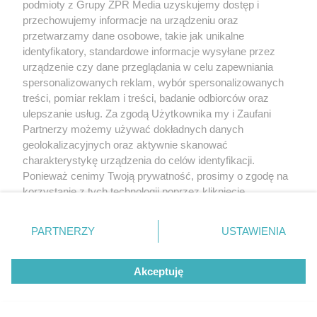
podmioty z Grupy ZPR Media uzyskujemy dostęp i
przechowujemy informacje na urządzeniu oraz
przetwarzamy dane osobowe, takie jak unikalne
identyfikatory, standardowe informacje wysyłane przez
urządzenie czy dane przeglądania w celu zapewniania
spersonalizowanych reklam, wybór spersonalizowanych
treści, pomiar reklam i treści, badanie odbiorców oraz
ulepszanie usług. Za zgodą Użytkownika my i Zaufani
Partnerzy możemy używać dokładnych danych
geolokalizacyjnych oraz aktywnie skanować
charakterystykę urządzenia do celów identyfikacji.
Ponieważ cenimy Twoją prywatność, prosimy o zgodę na
korzystanie z tych technologii poprzez kliknięcie
„Akceptuję”. Zgoda jest dobrowolna i zawsze możesz ją
zmienić/wycofać klikając przycisk ustawień prywatności
PARTNERZY
USTAWIENIA
znajdujący się w lewym dolnym rogu strony
. Niektóre
rodzaje przetwarzania danych nie wymagają zgody
Akceptuję
użytkownika, ale masz prawo sprzeciwić się takiemu
przetwarzaniu. Preferencje będą miały zastosowanie tylko
na tej witrynie.