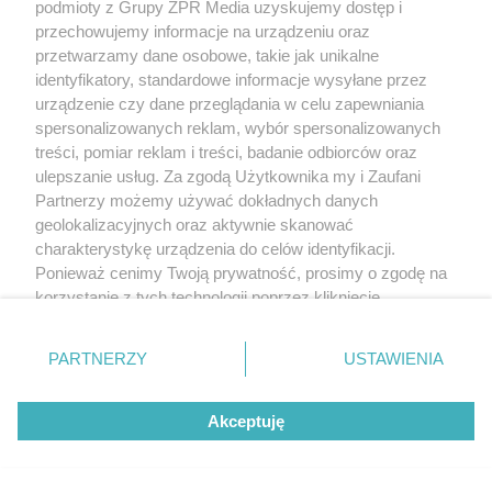
podmioty z Grupy ZPR Media uzyskujemy dostęp i
przechowujemy informacje na urządzeniu oraz
przetwarzamy dane osobowe, takie jak unikalne
identyfikatory, standardowe informacje wysyłane przez
urządzenie czy dane przeglądania w celu zapewniania
spersonalizowanych reklam, wybór spersonalizowanych
treści, pomiar reklam i treści, badanie odbiorców oraz
ulepszanie usług. Za zgodą Użytkownika my i Zaufani
Partnerzy możemy używać dokładnych danych
geolokalizacyjnych oraz aktywnie skanować
charakterystykę urządzenia do celów identyfikacji.
Ponieważ cenimy Twoją prywatność, prosimy o zgodę na
korzystanie z tych technologii poprzez kliknięcie
„Akceptuję”. Zgoda jest dobrowolna i zawsze możesz ją
zmienić/wycofać klikając przycisk ustawień prywatności
PARTNERZY
USTAWIENIA
znajdujący się w lewym dolnym rogu strony
. Niektóre
rodzaje przetwarzania danych nie wymagają zgody
Akceptuję
użytkownika, ale masz prawo sprzeciwić się takiemu
przetwarzaniu. Preferencje będą miały zastosowanie tylko
na tej witrynie.