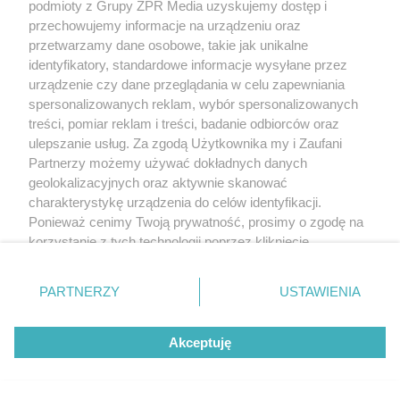
podmioty z Grupy ZPR Media uzyskujemy dostęp i
przechowujemy informacje na urządzeniu oraz
przetwarzamy dane osobowe, takie jak unikalne
identyfikatory, standardowe informacje wysyłane przez
urządzenie czy dane przeglądania w celu zapewniania
spersonalizowanych reklam, wybór spersonalizowanych
treści, pomiar reklam i treści, badanie odbiorców oraz
ulepszanie usług. Za zgodą Użytkownika my i Zaufani
Partnerzy możemy używać dokładnych danych
geolokalizacyjnych oraz aktywnie skanować
charakterystykę urządzenia do celów identyfikacji.
Ponieważ cenimy Twoją prywatność, prosimy o zgodę na
korzystanie z tych technologii poprzez kliknięcie
„Akceptuję”. Zgoda jest dobrowolna i zawsze możesz ją
zmienić/wycofać klikając przycisk ustawień prywatności
PARTNERZY
USTAWIENIA
znajdujący się w lewym dolnym rogu strony
. Niektóre
rodzaje przetwarzania danych nie wymagają zgody
Akceptuję
użytkownika, ale masz prawo sprzeciwić się takiemu
przetwarzaniu. Preferencje będą miały zastosowanie tylko
na tej witrynie.