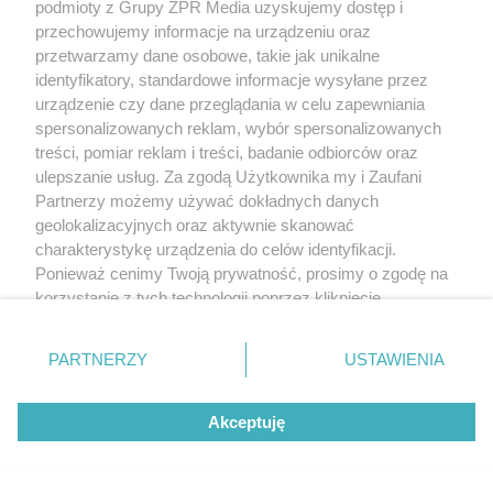
podmioty z Grupy ZPR Media uzyskujemy dostęp i
przechowujemy informacje na urządzeniu oraz
przetwarzamy dane osobowe, takie jak unikalne
identyfikatory, standardowe informacje wysyłane przez
urządzenie czy dane przeglądania w celu zapewniania
spersonalizowanych reklam, wybór spersonalizowanych
treści, pomiar reklam i treści, badanie odbiorców oraz
ulepszanie usług. Za zgodą Użytkownika my i Zaufani
Partnerzy możemy używać dokładnych danych
geolokalizacyjnych oraz aktywnie skanować
charakterystykę urządzenia do celów identyfikacji.
Ponieważ cenimy Twoją prywatność, prosimy o zgodę na
korzystanie z tych technologii poprzez kliknięcie
„Akceptuję”. Zgoda jest dobrowolna i zawsze możesz ją
zmienić/wycofać klikając przycisk ustawień prywatności
PARTNERZY
USTAWIENIA
znajdujący się w lewym dolnym rogu strony
. Niektóre
rodzaje przetwarzania danych nie wymagają zgody
Akceptuję
użytkownika, ale masz prawo sprzeciwić się takiemu
przetwarzaniu. Preferencje będą miały zastosowanie tylko
na tej witrynie.