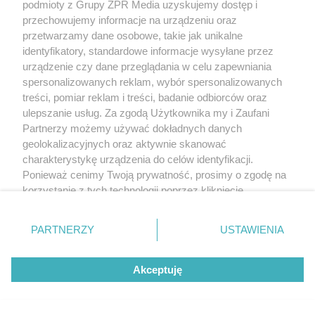
podmioty z Grupy ZPR Media uzyskujemy dostęp i
przechowujemy informacje na urządzeniu oraz
przetwarzamy dane osobowe, takie jak unikalne
identyfikatory, standardowe informacje wysyłane przez
urządzenie czy dane przeglądania w celu zapewniania
spersonalizowanych reklam, wybór spersonalizowanych
treści, pomiar reklam i treści, badanie odbiorców oraz
ulepszanie usług. Za zgodą Użytkownika my i Zaufani
Partnerzy możemy używać dokładnych danych
geolokalizacyjnych oraz aktywnie skanować
charakterystykę urządzenia do celów identyfikacji.
Ponieważ cenimy Twoją prywatność, prosimy o zgodę na
korzystanie z tych technologii poprzez kliknięcie
„Akceptuję”. Zgoda jest dobrowolna i zawsze możesz ją
zmienić/wycofać klikając przycisk ustawień prywatności
PARTNERZY
USTAWIENIA
znajdujący się w lewym dolnym rogu strony
. Niektóre
rodzaje przetwarzania danych nie wymagają zgody
Akceptuję
użytkownika, ale masz prawo sprzeciwić się takiemu
przetwarzaniu. Preferencje będą miały zastosowanie tylko
na tej witrynie.