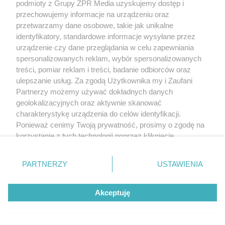
podmioty z Grupy ZPR Media uzyskujemy dostęp i
przechowujemy informacje na urządzeniu oraz
przetwarzamy dane osobowe, takie jak unikalne
identyfikatory, standardowe informacje wysyłane przez
urządzenie czy dane przeglądania w celu zapewniania
spersonalizowanych reklam, wybór spersonalizowanych
treści, pomiar reklam i treści, badanie odbiorców oraz
ulepszanie usług. Za zgodą Użytkownika my i Zaufani
Partnerzy możemy używać dokładnych danych
geolokalizacyjnych oraz aktywnie skanować
charakterystykę urządzenia do celów identyfikacji.
Ponieważ cenimy Twoją prywatność, prosimy o zgodę na
korzystanie z tych technologii poprzez kliknięcie
„Akceptuję”. Zgoda jest dobrowolna i zawsze możesz ją
zmienić/wycofać klikając przycisk ustawień prywatności
PARTNERZY
USTAWIENIA
znajdujący się w lewym dolnym rogu strony
. Niektóre
rodzaje przetwarzania danych nie wymagają zgody
Akceptuję
użytkownika, ale masz prawo sprzeciwić się takiemu
przetwarzaniu. Preferencje będą miały zastosowanie tylko
na tej witrynie.