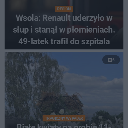
REGION
Wsola: Renault uderzyło w
słup i stanął w płomieniach.
49-latek trafił do szpitala
6
TRAGICZNY WYPADEK
Białe kwiaty na grobie 11-