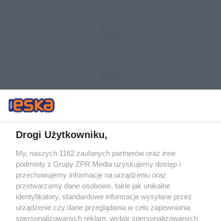
Drogi Użytkowniku,
My, naszych 1162 zaufanych partnerów oraz inne
Żaden utwór zamieszczony w serwisie nie może być powielany i
podmioty z Grupy ZPR Media uzyskujemy dostęp i
rozpowszechniany lub dalej rozpowszechniany w jakikolwiek sposób (w
tym także elektroniczny lub mechaniczny) na jakimkolwiek polu
przechowujemy informacje na urządzeniu oraz
eksploatacji w jakiejkolwiek formie, włącznie z umieszczaniem w
przetwarzamy dane osobowe, takie jak unikalne
Internecie bez pisemnej zgody właściciela praw. Jakiekolwiek użycie lub
identyfikatory, standardowe informacje wysyłane przez
wykorzystanie utworów w całości lub w części z naruszeniem prawa,
tzn. bez właściwej zgody, jest zabronione pod groźbą kary i może być
urządzenie czy dane przeglądania w celu zapewniania
ścigane prawnie.
spersonalizowanych reklam, wybór spersonalizowanych