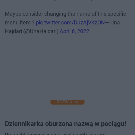
Maybe consider changing the name of this specific
menu item ?
pic.twitter.com/DJzAjVKzON
— Una
Hajdari (@UnaHajdari)
April 6, 2022
ROZWIŃ
Dziennikarka oburzona nazwą w pociągu!
Po opublikowaniu wpisu, wiele osób zaczęło