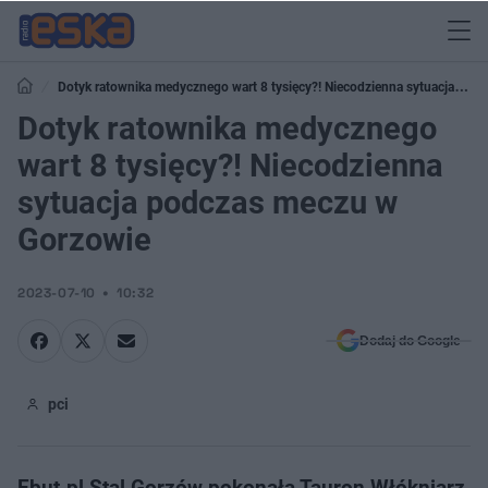
Dotyk ratownika medycznego wart 8 tysięcy?! Niecodzienna sytuacja
podczas meczu w Gorzowie
Dotyk ratownika medycznego
wart 8 tysięcy?! Niecodzienna
sytuacja podczas meczu w
Gorzowie
2023-07-10
10:32
Dodaj do Google
pci
Ebut.pl Stal Gorzów pokonała Tauron Włókniarz