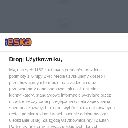
Drogi Użytkowniku,
My, naszych 1162 zaufanych partnerów oraz inne
Żaden utwór zamieszczony w serwisie nie może być powielany i
podmioty z Grupy ZPR Media uzyskujemy dostęp i
rozpowszechniany lub dalej rozpowszechniany w jakikolwiek sposób (w
tym także elektroniczny lub mechaniczny) na jakimkolwiek polu
przechowujemy informacje na urządzeniu oraz
eksploatacji w jakiejkolwiek formie, włącznie z umieszczaniem w
przetwarzamy dane osobowe, takie jak unikalne
Internecie bez pisemnej zgody właściciela praw. Jakiekolwiek użycie lub
identyfikatory, standardowe informacje wysyłane przez
wykorzystanie utworów w całości lub w części z naruszeniem prawa,
tzn. bez właściwej zgody, jest zabronione pod groźbą kary i może być
urządzenie czy dane przeglądania w celu zapewniania
ścigane prawnie.
spersonalizowanych reklam, wybór spersonalizowanych
treści, pomiar reklam i treści, badanie odbiorców oraz
ulepszanie usług. Za zgodą Użytkownika my i Zaufani
Partnerzy możemy używać dokładnych danych