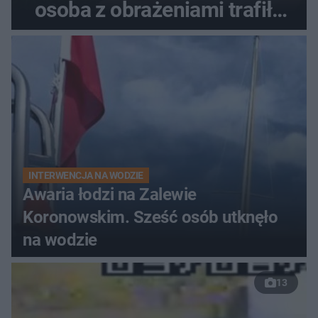
osoba z obrażeniami trafiła
do szpitala
INTERWENCJA NA WODZIE
Awaria łodzi na Zalewie
Koronowskim. Sześć osób utknęło
na wodzie
13