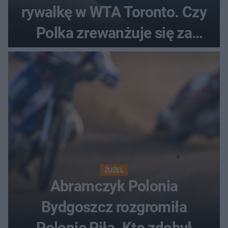
rywalkę w WTA Toronto. Czy
Polka zrewanżuje się za
ostatnią porażkę?
ŻUŻEL
Abramczyk Polonia
Bydgoszcz rozgromiła
Polonię Piła. Kto zdobył