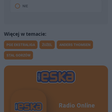
NIE
PGE EKSTRALIGA
ŻUŻEL
ANDERS THOMSEN
STAL GORZÓW
Radio Online