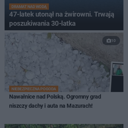
DRAMAT NAD WODĄ
47-latek utonął na żwirowni. Trwają
poszukiwania 30-latka
10
NIEBEZPIECZNA POGODA
Nawałnice nad Polską. Ogromny grad
niszczy dachy i auta na Mazurach!